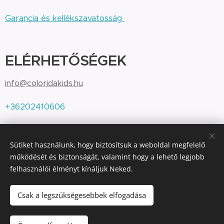
Garancia és kellékszavatosság
ELÉRHETŐSÉGEK
info@coloridakids.hu
+36202410606
Sütiket használunk, hogy biztosítsuk a weboldal megfelelő
Colorida KIDS' - Kicsike Varroda
működését és biztonságát, valamint hogy a lehető legjobb
felhasználói élményt kínáljuk Neked.
All Rights Reserved - 2022, Colorida KIDS'
Sütik
Csak a legszükségesebbek elfogadása
Kosárba