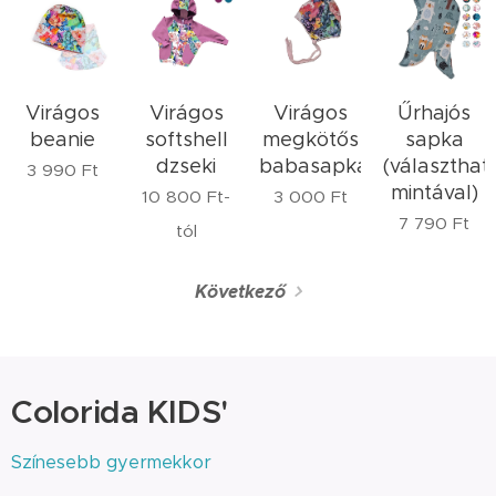
Virágos
Virágos
Virágos
Űrhajós
beanie
softshell
megkötős
sapka
dzseki
babasapka
(választhat
3 990
Ft
mintával)
10 800
Ft
-
3 000
Ft
7 790
Ft
tól
Következő
Colorida KIDS'
Színesebb gyermekkor