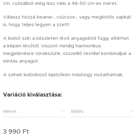
cm, csősálból elég lesz neki a 48-50 cm-es méret.
Válassz hozzá beanie-, csúcsos-, vagy megkötős sapkát
is, hogy teljes legyen a szett!
A belső szín a készleten lévő anyagoktól függ, eltérhet
a képen lévőtől. Viszont mindig harmonikus
megjelenésre törekszünk, összeillő textillel kombináljuk a
mintás anyagot.
A színek különböző kijelzőkön máshogy mutathatnak.
Variáció kiválasztása:
Méret
Bélés
3 990
Ft