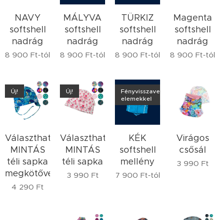
NAVY
MÁLYVA
TÜRKIZ
Magenta
softshell
softshell
softshell
softshell
nadrág
nadrág
nadrág
nadrág
8 900
Ft
-tól
8 900
Ft
-tól
8 900
Ft
-tól
8 900
Ft
-tól
Új!
Új!
Fényvisszaverő
elemekkel
Választható
Választható
KÉK
Virágos
MINTÁS
MINTÁS
softshell
csősál
téli sapka
téli sapka
mellény
3 990
Ft
megkötővel
3 990
Ft
7 900
Ft
-tól
4 290
Ft