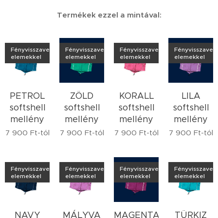
Termékek ezzel a mintával:
Fényvisszaverő
Fényvisszaverő
Fényvisszaverő
Fényvisszaver
elemekkel
elemekkel
elemekkel
elemekkel
PETROL
ZÖLD
KORALL
LILA
softshell
softshell
softshell
softshell
mellény
mellény
mellény
mellény
7 900
Ft
-tól
7 900
Ft
-tól
7 900
Ft
-tól
7 900
Ft
-tól
Fényvisszaverő
Fényvisszaverő
Fényvisszaverő
Fényvisszaver
elemekkel
elemekkel
elemekkel
elemekkel
NAVY
MÁLYVA
MAGENTA
TÜRKIZ