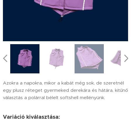
Azokra a napokra, mikor a kabát még sok, de szeretnél
egy plusz réteget gyermeked derekára és hátára, kitűnő
választás a polárral bélelt softshell mellényünk.
Variáció kiválasztása: