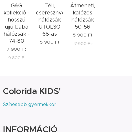
G&G
Téli,
Átmeneti,
kollekció -
cseresznyés
kalózos
hosszú
hálózsák
hálózsák
ujjú baba
UTOLSÓ
50-56
hálózsák -
68-as
5 900
Ft
74-80
5 900
Ft
7 900
Ft
7 900
Ft
9 800
Ft
Colorida KIDS'
Színesebb gyermekkor
INFORMÁCIÓ