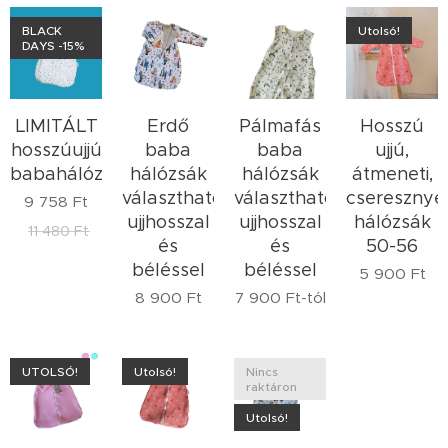
BLACK
Utolsó!
DAYS -15%
LIMITÁLT
Erdő
Pálmafás
Hosszú
hosszúujjú
baba
baba
ujjú,
babahálózsák
hálózsák
hálózsák
átmeneti,
választható
választható
cseresznyé
9 758
Ft
ujjhosszal
ujjhosszal
hálózsák
11 480
Ft
és
és
50-56
béléssel
béléssel
5 900
Ft
8 900
Ft
7 900
Ft
-tól
UTOLSÓ!
Utolsó!
Nincs
raktáron
Utolsó!