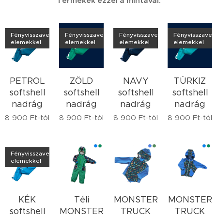
Termékek ezzel a mintával:
Fényvisszaverő
Fényvisszaverő
Fényvisszaverő
Fényvisszaver
elemekkel
elemekkel
elemekkel
elemekkel
PETROL
ZÖLD
NAVY
TÜRKIZ
softshell
softshell
softshell
softshell
nadrág
nadrág
nadrág
nadrág
8 900
Ft
-tól
8 900
Ft
-tól
8 900
Ft
-tól
8 900
Ft
-tól
Fényvisszaverő
elemekkel
KÉK
Téli
MONSTER
MONSTER
softshell
MONSTER
TRUCK
TRUCK