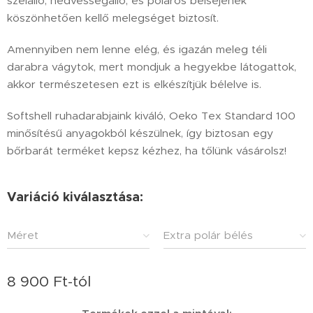
szélálló, nedvességálló, és poláros belsejének
köszönhetően kellő melegséget biztosít.
Amennyiben nem lenne elég, és igazán meleg téli
darabra vágytok, mert mondjuk a hegyekbe látogattok,
akkor természetesen ezt is elkészítjük bélelve is.
Softshell ruhadarabjaink kiváló, Oeko Tex Standard 100
minősítésű anyagokból készülnek, így biztosan egy
bőrbarát terméket kepsz kézhez, ha tőlünk vásárolsz!
Variáció kiválasztása:
Méret
Extra polár bélés
8 900
Ft
-tól