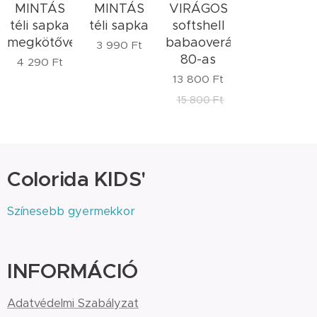
MINTÁS
MINTÁS
VIRÁGOS
téli sapka
téli sapka
softshell
megkötővel
babaoverál
3 990
Ft
80-as
4 290
Ft
13 800
Ft
15 800
Ft
Colorida KIDS'
Színesebb gyermekkor
INFORMÁCIÓ
Adatvédelmi Szabályzat