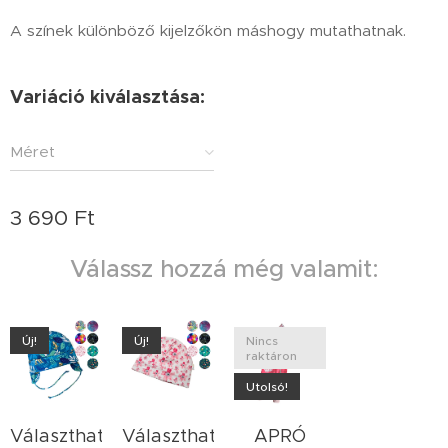
A színek különböző kijelzőkön máshogy mutathatnak.
Variáció kiválasztása:
Méret
3 690
Ft
Válassz hozzá még valamit:
Új!
Új!
Nincs
raktáron
Utolsó!
Választható
Választható
APRÓ